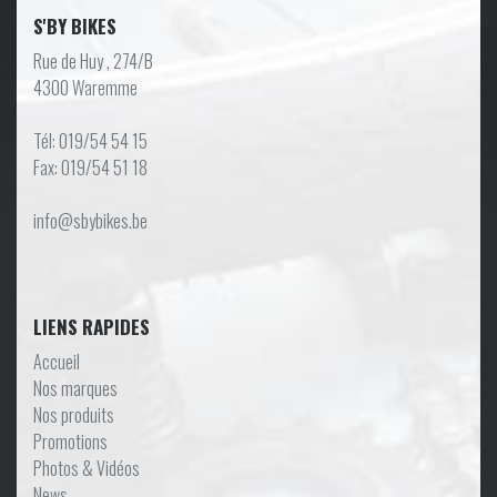
S'BY BIKES
Rue de Huy , 274/B
4300 Waremme
Tél: 019/54 54 15
Fax: 019/54 51 18
info@sbybikes.be
LIENS RAPIDES
Accueil
Nos marques
Nos produits
Promotions
Photos & Vidéos
News