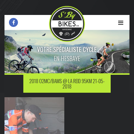
VOTRE SPÉCIALISTE CYCLE
EN HESBAYE
2018 O2MC/BAMS @ LA REID 95KM 21-05-
2018