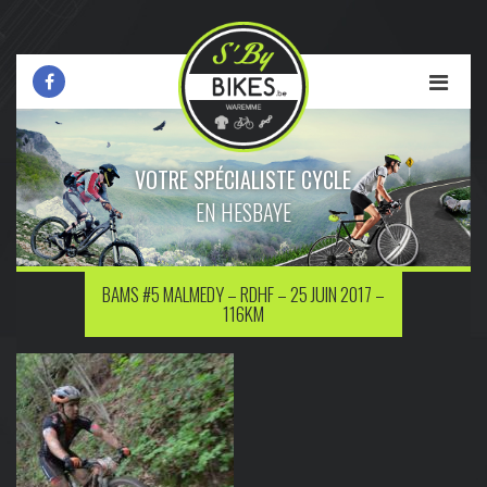
VOTRE SPÉCIALISTE CYCLE
EN HESBAYE
BAMS #5 MALMEDY – RDHF – 25 JUIN 2017 –
116KM