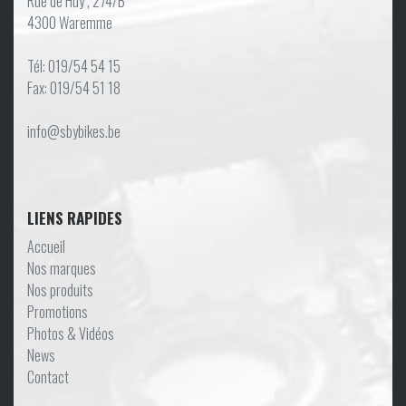
Rue de Huy , 274/B
4300 Waremme
Tél: 019/54 54 15
Fax: 019/54 51 18
info@sbybikes.be
LIENS RAPIDES
Accueil
Nos marques
Nos produits
Promotions
Photos & Vidéos
News
Contact