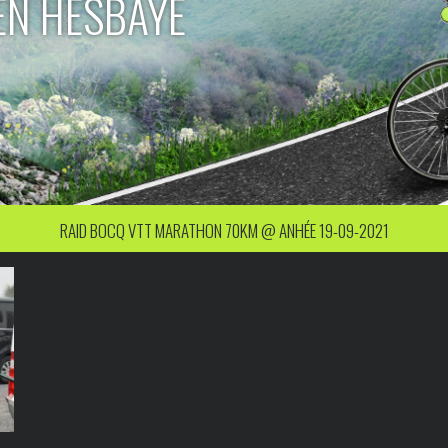
EN HESBAYE
RAID BOCQ VTT MARATHON 70KM @ ANHÉE 19-09-2021