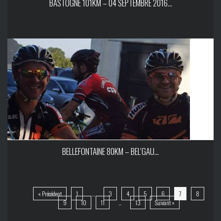
BASTOGNE 101KM – 04 SEPTEMBRE 2016...
BELLEFONTAINE 80KM – BEL’GAU...
« Précédent
1
…
3
4
5
6
7
8
9
10
11
…
13
Suivant »