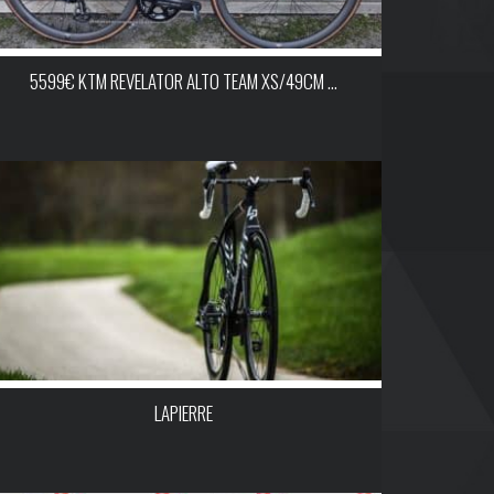
5599€ KTM REVELATOR ALTO TEAM XS/49CM ...
LAPIERRE