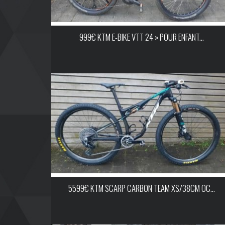
999€ KTM E-BIKE VTT 24 » POUR ENFANT...
5599€ KTM SCARP CARBON TEAM XS/38CM OC...