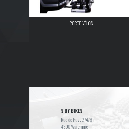
PORTE-VÉLOS
S'BY BIKES
Rue de Huy , 274/B
4300 Waremme