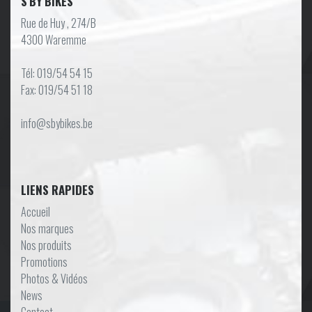
S'BY BIKES
Rue de Huy , 274/B
4300 Waremme
Tél: 019/54 54 15
Fax: 019/54 51 18
info@sbybikes.be
LIENS RAPIDES
Accueil
Nos marques
Nos produits
Promotions
Photos & Vidéos
News